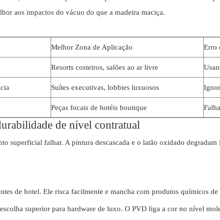
lhor aos impactos do vácuo do que a madeira maciça.
Melhor Zona de Aplicação
Erro
o
Resorts costeiros, salões ao ar livre
Usan
ncia
Suítes executivas, lobbies luxuosos
Ignor
Peças focais de hotéis boutique
Falha
urabilidade de nível contratual
nto superficial falhar. A pintura descascada e o latão oxidado degrada
entes de hotel. Ele risca facilmente e mancha com produtos químicos de
escolha superior para hardware de luxo. O PVD liga a cor no nível mole