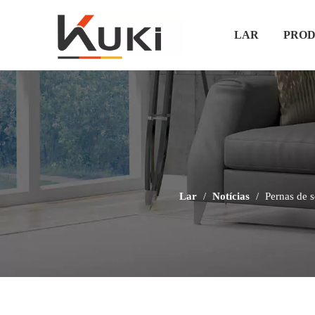
LAR
PROD
Lar
/
Notícias
/
Pernas de s