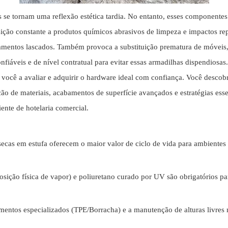
s se tornam uma reflexão estética tardia. No entanto, esses component
osição constante a produtos químicos abrasivos de limpeza e impactos rep
bamentos lascados. Também provoca a substituição prematura de móveis,
fiáveis ​​e de nível contratual para evitar essas armadilhas dispendiosa
você a avaliar e adquirir o hardware ideal com confiança. Você descobri
ão de materiais, acabamentos de superfície avançados e estratégias esse
nte de hotelaria comercial.
secas em estufa oferecem o maior valor de ciclo de vida para ambiente
ção física de vapor) e poliuretano curado por UV são obrigatórios para
mentos especializados (TPE/Borracha) e a manutenção de alturas livres 