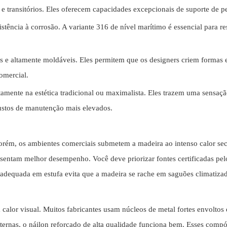
 transitórios. Eles oferecem capacidades excepcionais de suporte de p
istência à corrosão. A variante 316 de nível marítimo é essencial para 
 e altamente moldáveis. Eles permitem que os designers criem formas e
comercial.
itamente na estética tradicional ou maximalista. Eles trazem uma sensa
custos de manutenção mais elevados.
Porém, os ambientes comerciais submetem a madeira ao intenso calor sec
esentam melhor desempenho. Você deve priorizar fontes certificadas pel
 adequada em estufa evita que a madeira se rache em saguões climatiza
calor visual. Muitos fabricantes usam núcleos de metal fortes envoltos 
ternas, o náilon reforçado de alta qualidade funciona bem. Esses comp