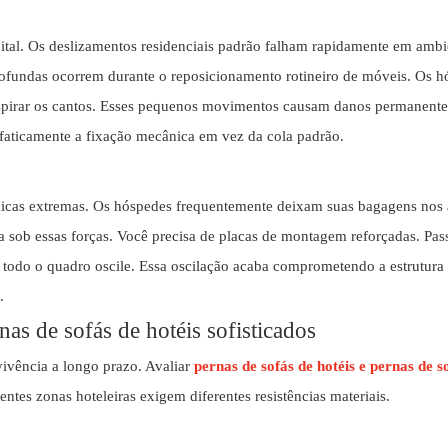
al. Os deslizamentos residenciais padrão falham rapidamente em ambien
fundas ocorrem durante o reposicionamento rotineiro de móveis. Os h
spirar os cantos. Esses pequenos movimentos causam danos permanentes
faticamente a fixação mecânica em vez da cola padrão.
micas extremas. Os hóspedes frequentemente deixam suas bagagens nos
 sob essas forças. Você precisa de placas de montagem reforçadas. Pas
todo o quadro oscile. Essa oscilação acaba comprometendo a estrutura
.
as de sofás de hotéis sofisticados
vivência a longo prazo. Avaliar
pernas de sofás de hotéis e pernas de s
ntes zonas hoteleiras exigem diferentes resistências materiais.