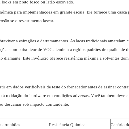
a looks em preto fosco ou latão escovado.
ômica para implementações em grande escala. Ele fornece uma casca pr
osão se o revestimento lascar.
obreviver a esfregões e derramamentos. As lacas tradicionais amarelam 
icações com baixo teor de VOC atendem a rígidos padrões de qualida
 diamante. Este invólucro oferece resistência máxima a solventes domés
r em dados verificáveis ​​de teste do fornecedor antes de assinar contrato
a à oxidação do hardware em condições adversas. Você também deve exigi
 ou descamar sob impacto contundente.
 a arranhões
Resistência Química
Cenário de