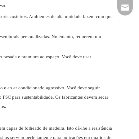
eso.
hardwar
resorts costeiros. Ambientes de alta umidade fazem com que
sculturais personalizadas. No entanto, requerem um
ção pesada e premium ao espaço. Você deve usar
o e ao ar condicionado agressivo. Você deve seguir
o FSC para sustentabilidade. Os fabricantes devem secar
dos.
em capas de folheado de madeira. Isto dá-lhe a resistência
ósitos servem perfeitamente para aplicações em quartos de