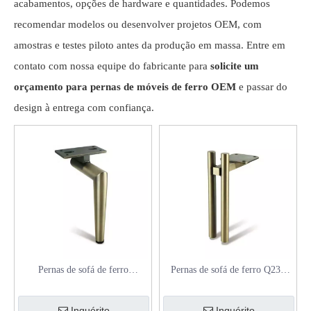
acabamentos, opções de hardware e quantidades. Podemos
recomendar modelos ou desenvolver projetos OEM, com
amostras e testes piloto antes da produção em massa. Entre em
contato com nossa equipe do fabricante para
solicite um
orçamento para pernas de móveis de ferro OEM
e passar do
design à entrega com confiança.
Pernas de sofá de ferro
Pernas de sofá de ferro Q235
triangular H150mm para sofá,
H180mm com almofadas
armário e móveis comerciais
antiderrapantes para sofá e
Inquérito
Inquérito