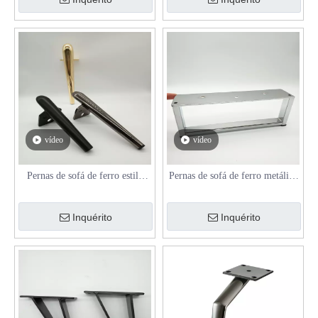
armário
vídeo
vídeo
Pernas de sofá de ferro estilo
Pernas de sofá de ferro metálico
italiano H260mm para sofá e
moderno e durável para móveis
armário, dourado/preto arma
Inquérito
Inquérito