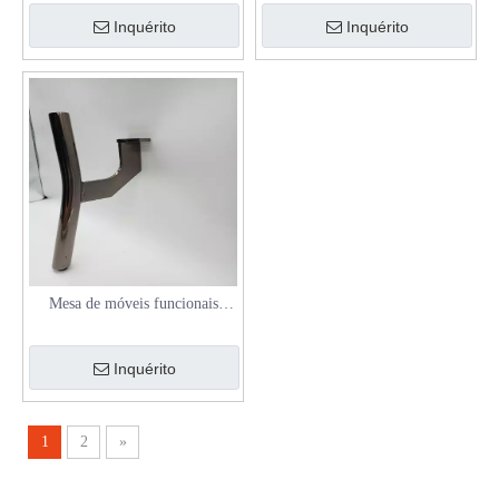
suporte de ferro para móveis
Inquérito
Inquérito
cromados
Mesa de móveis funcionais
resistentes, perna de aço, metal,
móveis para casa modernos, pé
Inquérito
de sofá
1
2
»