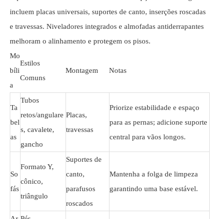
incluem placas universais, suportes de canto, inserções roscadas
e travessas. Niveladores integrados e almofadas antiderrapantes
melhoram o alinhamento e protegem os pisos.
Mo
Estilos
bíli
Montagem
Notas
Comuns
a
Tubos
Ta
Priorize estabilidade e espaço
retos/angulare
Placas,
bel
para as pernas; adicione suporte
s, cavalete,
travessas
as
central para vãos longos.
gancho
Suportes de
Formato Y,
So
canto,
Mantenha a folga de limpeza
cônico,
fás
parafusos
garantindo uma base estável.
triângulo
roscados
Ar
Pés