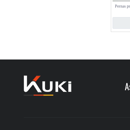
Pernas pr
da 
As