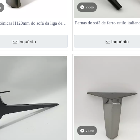
vídeo
o
Pernas de sofá de ferro estilo ital
cônicas H120mm do sofá da liga de
para sofá e armário, dourado/pre
o com pés ajustáveis ​​para camas e
armários
Inquérito
Inquérito
vídeo