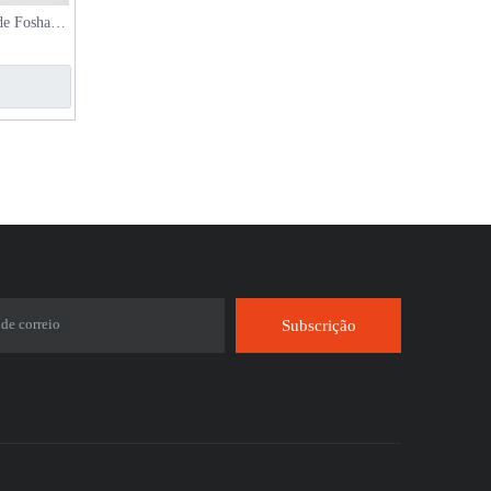
de Foshan
-cama
 de correio
Subscrição