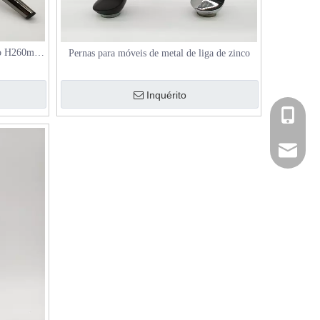
iano H260mm
Pernas para móveis de metal de liga de zinco
to arma
Inquérito
+86-181
hardwar