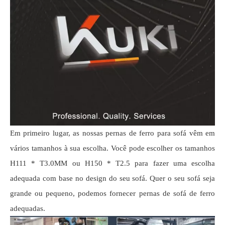
Em primeiro lugar, as nossas pernas de ferro para sofá vêm em
vários tamanhos à sua escolha. Você pode escolher os tamanhos
H111 * T3.0MM ou H150 * T2.5 para fazer uma escolha
adequada com base no design do seu sofá. Quer o seu sofá seja
grande ou pequeno, podemos fornecer pernas de sofá de ferro
adequadas.